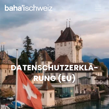
DATEN­SCHUTZ­ER­KLÄ­
RUNG (EU)