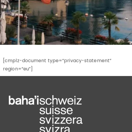
[cmplz-document type=“privacy-statement”
region=“eu”]